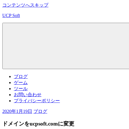
コンテンツへスキップ
UCP Soft
ブ
ラ
ウ
ザ
ゲ
ー
ム
／
ブログ
ツ
ゲーム
ー
ツール
ル
お問い合わせ
サ
プライバシーポリシー
イ
ト
2020年1月19日
ブログ
(を
目
ドメインをucpsoft.comに変更
指